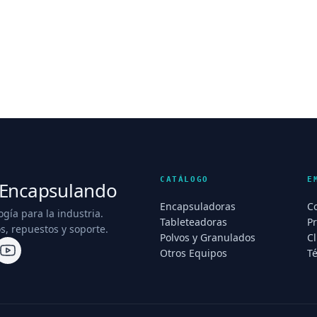
CATÁLOGO
E
Encapsulando
Encapsuladoras
C
ogía para la industria.
Tableteadoras
P
s, repuestos y soporte.
Polvos y Granulados
Cl
Otros Equipos
T