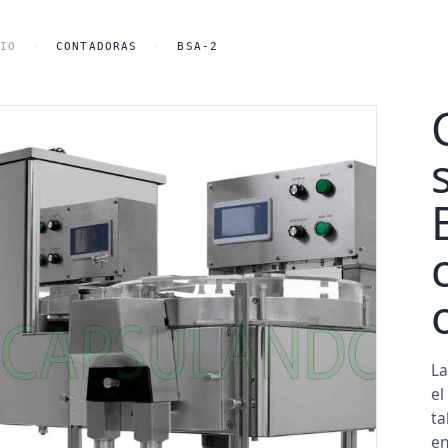
o principal
IO
›
CONTADORAS
›
BSA-2
La
el
ta
en