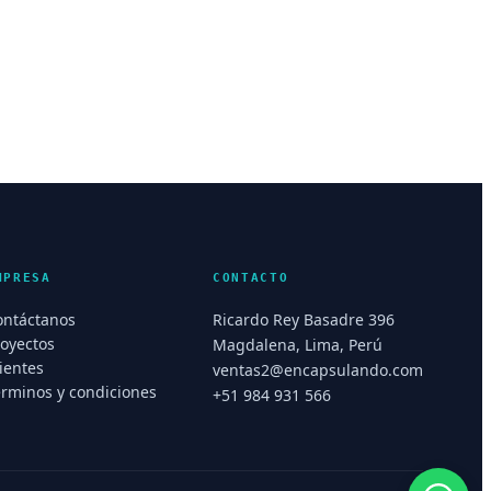
MPRESA
CONTACTO
ontáctanos
Ricardo Rey Basadre 396
royectos
Magdalena, Lima, Perú
ientes
ventas2@encapsulando.com
érminos y condiciones
+51 984 931 566