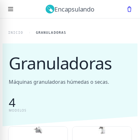
Encapsulando
Ir al contenido principal
INICIO
›
GRANULADORAS
Granuladoras
Máquinas granuladoras húmedas o secas.
4
MODELOS