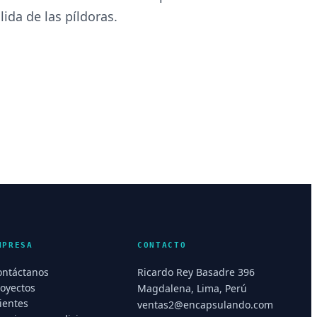
ida de las píldoras.
MPRESA
CONTACTO
ontáctanos
Ricardo Rey Basadre 396
royectos
Magdalena, Lima, Perú
ientes
ventas2@encapsulando.com