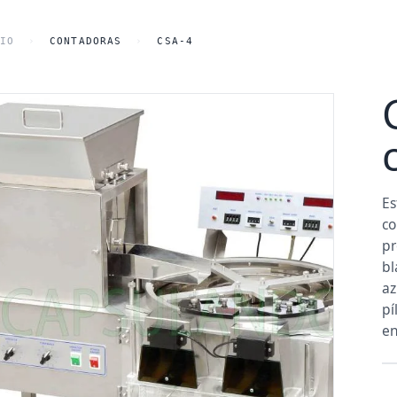
o principal
IO
›
CONTADORAS
›
CSA-4
Es
co
pr
bl
az
pí
en