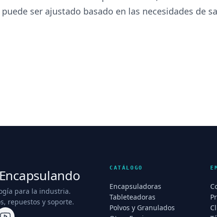
puede ser ajustado basado en las necesidades de sal
CATÁLOGO
E
Encapsulando
Encapsuladoras
C
ogía para la industria.
Tableteadoras
P
s, repuestos y soporte.
Polvos y Granulados
Cl