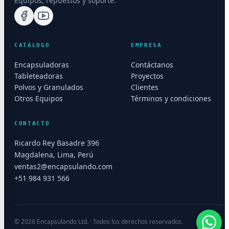
Equipos, repuestos y soporte.
CATÁLOGO
EMPRESA
Encapsuladoras
Contáctanos
Tableteadoras
Proyectos
Polvos y Granulados
Clientes
Otros Equipos
Términos y condiciones
CONTACTO
Ricardo Rey Basadre 396
Magdalena, Lima, Perú
ventas2@encapsulando.com
+51 984 931 566
© 2026 Encapsulando Ltd. · Todos los derechos reservados.