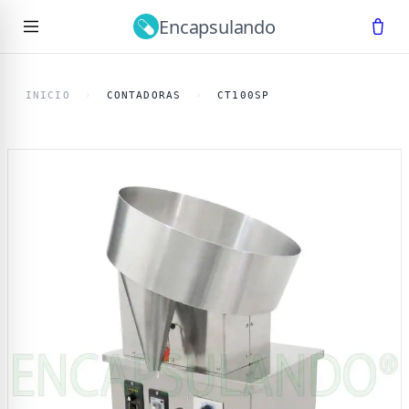
Encapsulando
Ir al contenido principal
INICIO
›
CONTADORAS
›
CT100SP